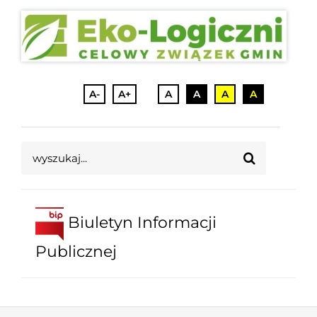
A-
A+
A
A
A
A
Szukaj
Biuletyn Informacji
Publicznej