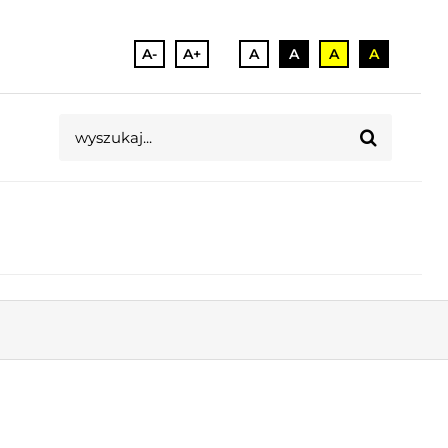
A-
A+
A
A
A
A
Szukaj