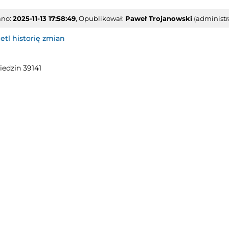
ano:
2025-11-13 17:58:49
, Opublikował:
Paweł Trojanowski
(administra
tl historię zmian
iedzin 39141