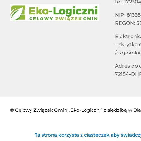
tel: 17230
NIP: 8133
REGON: 3
Elektroni
– skrytka
/czgekolo
Adres do 
72154-DHF
© Celowy Związek Gmin „Eko-Logiczni” z siedzibą w Bł
Ta strona korzysta z ciasteczek aby świadcz