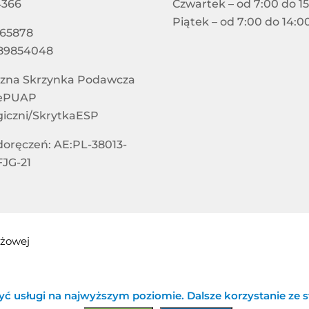
4366
Czwartek – od 7:00 do 1
Piątek – od 7:00 do 14:0
865878
89854048
czna Skrzynka Podawcza
 ePUAP
giczni/SkrytkaESP
doręczeń: AE:PL-38013-
JG-21
ażowej
yć usługi na najwyższym poziomie. Dalsze korzystanie ze st