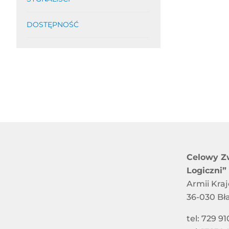
DOSTĘPNOŚĆ
Celowy Z
Logiczni”
Armii Kra
36-030 Bł
tel: 729 91