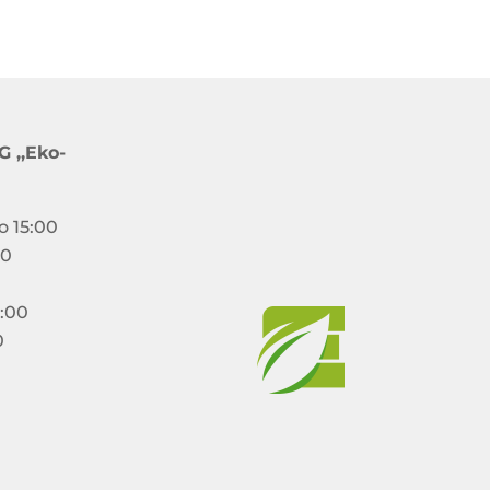
 ,,Eko-
o 15:00
00
5:00
0