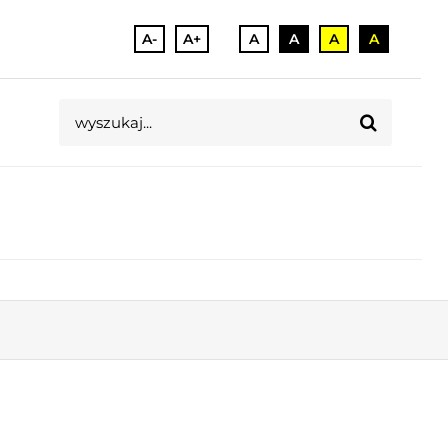
A-
A+
A
A
A
A
Szukaj