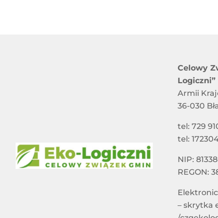
Celowy Z
Logiczni”
Armii Kra
36-030 Bł
tel: 729 91
tel: 17230
NIP: 8133
REGON: 3
Elektroni
– skrytka
/czgekolo