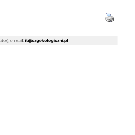
tor), e-mail:
it@czgekologiczni.pl