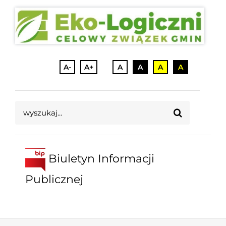
A-
A+
A
A
A
A
Szukaj
Biuletyn Informacji
Publicznej