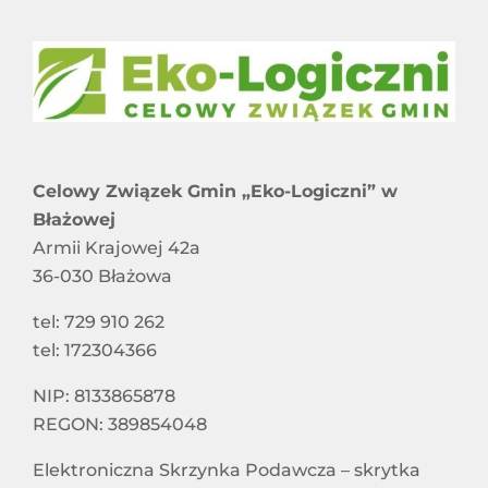
Harmonogram Odbioru Odpadów Komunalnych
RAPORT O STANIE DOSTĘPNOŚCI
Informacje dla właścicieli nieruchomości
STOWARZYSZENIA I ZWIĄZKI CZŁONKOWSKIE
niezamieszkałych nieobjętych systemem
gospodarowania odpadami komunalnymi
SPÓŁKI Z UDZIAŁEM CZG „EKO-LOGICZNI”
Celowy Związek Gmin „Eko-Logiczni” w
Błażowej
SYGNALIŚCI
Armii Krajowej 42a
36-030 Błażowa
DOSTĘPNOŚĆ
tel: 729 910 262
tel: 172304366
NIP: 8133865878
REGON: 389854048
Elektroniczna Skrzynka Podawcza – skrytka