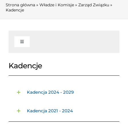
Strona główna
»
Władze i Komisje
»
Zarząd Związku
»
Kadencje
Toggle
Navigation
AKTUALNOŚCI
Kadencje
INFORMACJE
Kadencja 2024 - 2029
Informacje
WŁADZE I KOMISJE
Kadencja 2021 - 2024
O związku
Zarząd Związku
FINANSE