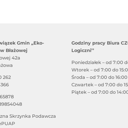
wiązek Gmin „Eko-
Godziny pracy Biura CZG
 w Błażowej
Logiczni’’
jowej 42a
Poniedziałek – od 7:00 d
ażowa
Wtorek – od 7:00 do 15:
0 262
Środa – od 7:00 do 16:00
4366
Czwartek – od 7:00 do 1
Piątek – od 7:00 do 14:0
865878
89854048
czna Skrzynka Podawcza
 ePUAP