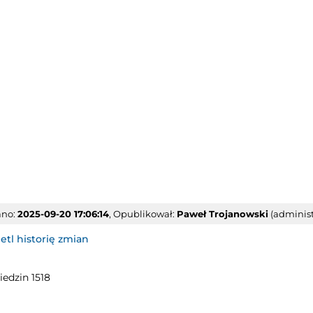
ano:
2025-09-20 17:06:14
, Opublikował:
Paweł Trojanowski
(administ
tl historię zmian
iedzin 1518