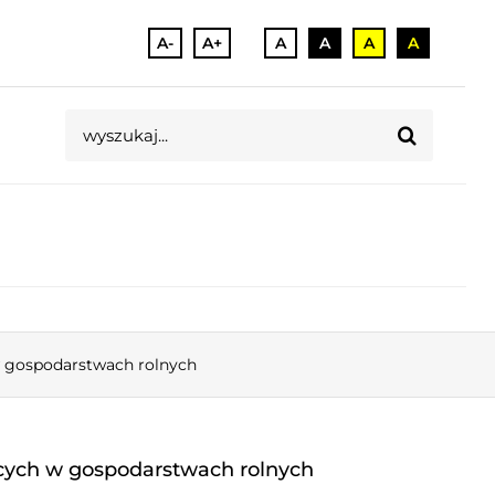
A-
A+
A
A
A
A
Szukaj
 w gospodarstwach rolnych
ących w gospodarstwach rolnych