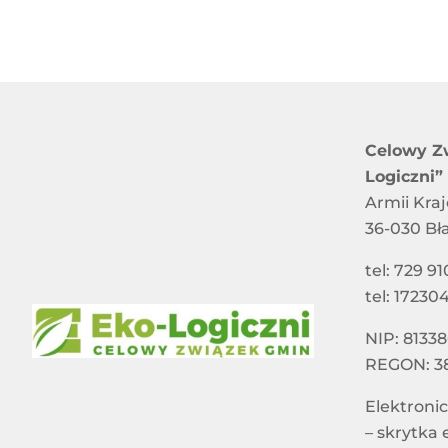
Celowy Z
Logiczni”
Armii Kra
36-030 Bł
tel: 729 91
tel: 17230
NIP: 8133
REGON: 3
Elektroni
– skrytka