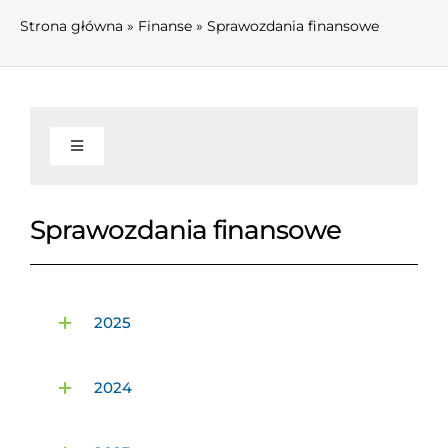
Strona główna
»
Finanse
»
Sprawozdania finansowe
Toggle
Navigation
AKTUALNOŚCI
Sprawozdania finansowe
INFORMACJE
2025
Informacje
WŁADZE I KOMISJE
2024
O związku
Zarząd Związku
FINANSE