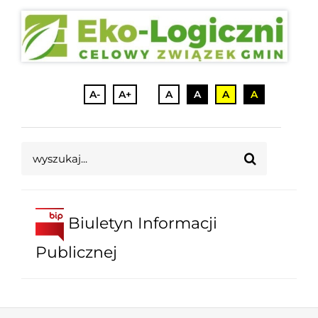
A-
A+
A
A
A
A
Szukaj
Biuletyn Informacji
Publicznej