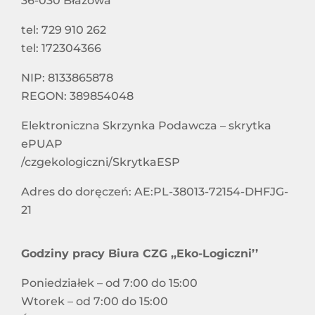
36-030 Błażowa
tel: 729 910 262
tel: 172304366
NIP: 8133865878
REGON: 389854048
Elektroniczna Skrzynka Podawcza – skrytka
ePUAP
/czgekologiczni/SkrytkaESP
Adres do doręczeń: AE:PL-38013-72154-DHFJG-
21
Godziny pracy Biura CZG ,,Eko-Logiczni’’
Poniedziałek – od 7:00 do 15:00
Wtorek – od 7:00 do 15:00