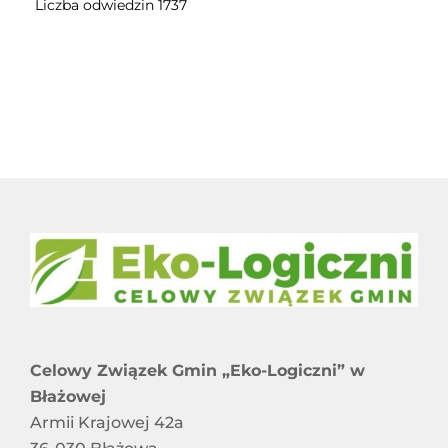
Liczba odwiedzin 1737
Harmonogram Odbioru Odpadów Komunalnych
RAPORT O STANIE DOSTĘPNOŚCI
Informacje dla właścicieli nieruchomości
STOWARZYSZENIA I ZWIĄZKI CZŁONKOWSKIE
niezamieszkałych nieobjętych systemem
gospodarowania odpadami komunalnymi
SPÓŁKI Z UDZIAŁEM CZG „EKO-LOGICZNI”
SYGNALIŚCI
DOSTĘPNOŚĆ
Celowy Związek Gmin „Eko-Logiczni” w
Błażowej
Armii Krajowej 42a