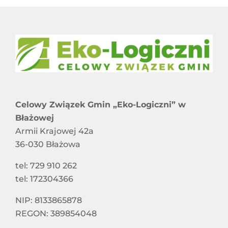
Harmonogram Odbioru Odpadów Komunalnych
RAPORT O STANIE DOSTĘPNOŚCI
Informacje dla właścicieli nieruchomości
STOWARZYSZENIA I ZWIĄZKI CZŁONKOWSKIE
niezamieszkałych nieobjętych systemem
gospodarowania odpadami komunalnymi
SPÓŁKI Z UDZIAŁEM CZG „EKO-LOGICZNI”
Celowy Związek Gmin „Eko-Logiczni” w
SYGNALIŚCI
Błażowej
Armii Krajowej 42a
36-030 Błażowa
DOSTĘPNOŚĆ
tel: 729 910 262
tel: 172304366
NIP: 8133865878
REGON: 389854048