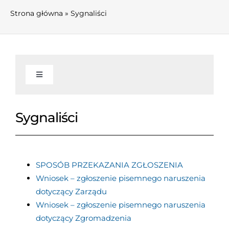
Strona główna
»
Sygnaliści
Toggle
Navigation
AKTUALNOŚCI
Sygnaliści
INFORMACJE
SPOSÓB PRZEKAZANIA ZGŁOSZENIA
Informacje
WŁADZE I KOMISJE
Wniosek – zgłoszenie pisemnego naruszenia
dotyczący Zarządu
O związku
Zarząd Związku
FINANSE
Wniosek – zgłoszenie pisemnego naruszenia
dotyczący Zgromadzenia