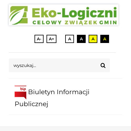
A-
A+
A
A
A
A
Szukaj
Biuletyn Informacji
Publicznej