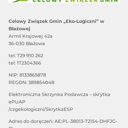
Harmonogram Odbioru Odpadów Komunalnych
RAPORT O STANIE DOSTĘPNOŚCI
Informacje dla właścicieli nieruchomości
Celowy Związek Gmin „Eko-Logiczni” w
STOWARZYSZENIA I ZWIĄZKI CZŁONKOWSKIE
niezamieszkałych nieobjętych systemem
Błażowej
gospodarowania odpadami komunalnymi
Armii Krajowej 42a
36-030 Błażowa
SPÓŁKI Z UDZIAŁEM CZG „EKO-LOGICZNI”
tel: 729 910 262
tel: 172304366
SYGNALIŚCI
NIP: 8133865878
REGON: 389854048
DOSTĘPNOŚĆ
Elektroniczna Skrzynka Podawcza – skrytka
ePUAP
/czgekologiczni/SkrytkaESP
Adres do doręczeń: AE:PL-38013-72154-DHFJG-