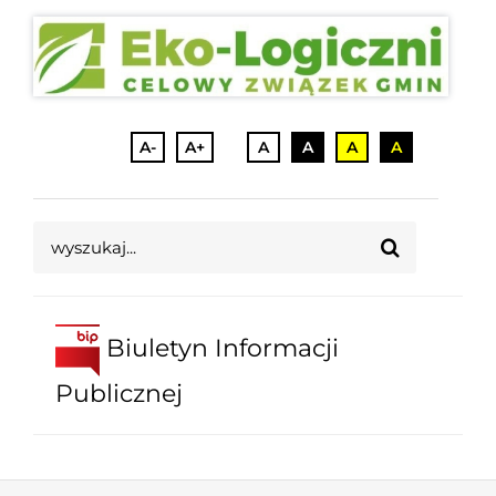
A-
A+
A
A
A
A
Szukaj
Biuletyn Informacji
Publicznej