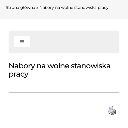
Strona główna
»
Nabory na wolne stanowiska pracy
Toggle
Navigation
AKTUALNOŚCI
Nabory na wolne stanowiska
pracy
INFORMACJE
Informacje
WŁADZE I KOMISJE
O związku
Zarząd Związku
FINANSE