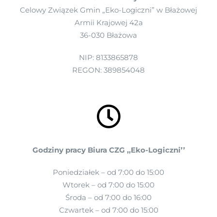
Harmonogram Odbioru Odpadów Komunalnych
RAPORT O STANIE DOSTĘPNOŚCI
Celowy Związek Gmin „Eko-Logiczni” w Błażowej
Armii Krajowej 42a
Informacje dla właścicieli nieruchomości
36-030 Błażowa
STOWARZYSZENIA I ZWIĄZKI CZŁONKOWSKIE
niezamieszkałych nieobjętych systemem
gospodarowania odpadami komunalnymi
NIP: 8133865878
REGON: 389854048
SPÓŁKI Z UDZIAŁEM CZG „EKO-LOGICZNI”
SYGNALIŚCI
DOSTĘPNOŚĆ
Godziny pracy Biura CZG ,,Eko-Logiczni’’
Poniedziałek – od 7:00 do 15:00
Wtorek – od 7:00 do 15:00
Środa – od 7:00 do 16:00
Czwartek – od 7:00 do 15:00