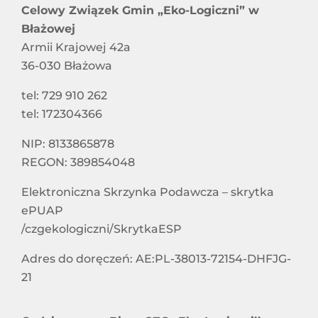
Celowy Związek Gmin „Eko-Logiczni” w
Błażowej
Armii Krajowej 42a
36-030 Błażowa
tel: 729 910 262
tel: 172304366
NIP: 8133865878
REGON: 389854048
Elektroniczna Skrzynka Podawcza – skrytka
ePUAP
/czgekologiczni/SkrytkaESP
Adres do doręczeń: AE:PL-38013-72154-DHFJG-
21