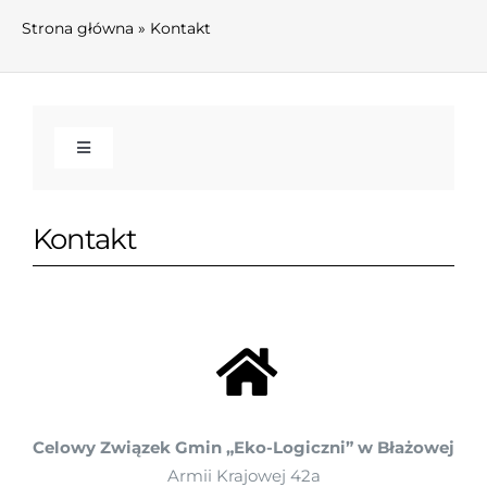
Strona główna
»
Kontakt
Toggle
Navigation
AKTUALNOŚCI
Kontakt
INFORMACJE
Informacje
WŁADZE I KOMISJE
O związku
Zarząd Związku
FINANSE
Celowy Związek Gmin „Eko-Logiczni” w Błażowej
Armii Krajowej 42a