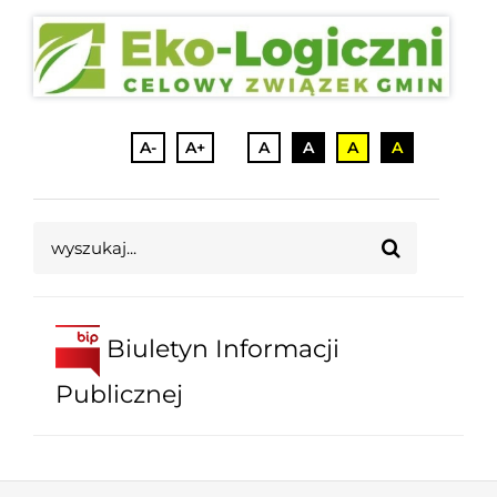
A-
A+
A
A
A
A
Szukaj
Biuletyn Informacji
Publicznej