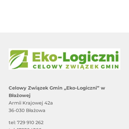
Harmonogram Odbioru Odpadów Komunalnych
RAPORT O STANIE DOSTĘPNOŚCI
Informacje dla właścicieli nieruchomości
STOWARZYSZENIA I ZWIĄZKI CZŁONKOWSKIE
niezamieszkałych nieobjętych systemem
gospodarowania odpadami komunalnymi
SPÓŁKI Z UDZIAŁEM CZG „EKO-LOGICZNI”
SYGNALIŚCI
DOSTĘPNOŚĆ
Celowy Związek Gmin „Eko-Logiczni” w
Błażowej
Armii Krajowej 42a
36-030 Błażowa
tel: 729 910 262