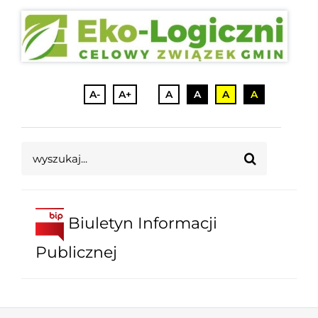
A-
A+
A
A
A
A
Szukaj
Biuletyn Informacji
Publicznej