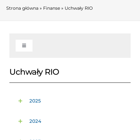
Strona główna
»
Finanse
»
Uchwały RIO
Toggle
Navigation
AKTUALNOŚCI
Uchwały RIO
INFORMACJE
2025
Informacje
WŁADZE I KOMISJE
2024
O związku
Zarząd Związku
FINANSE