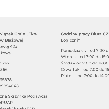
wiązek Gmin „Eko-
Godziny pracy Biura CZG
 w Błażowej
Logiczni’’
jowej 42a
Poniedziałek – od 7:00 d
ażowa
Wtorek – od 7:00 do 15:
0 262
Środa – od 7:00 do 16:00
4366
Czwartek – od 7:00 do 1
Piątek – od 7:00 do 14:0
865878
89854048
czna Skrzynka Podawcza
 ePUAP
giczni/SkrytkaESP