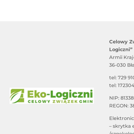
Celowy Z
Logiczni”
Armii Kra
36-030 Bł
tel: 729 91
tel: 17230
NIP: 8133
REGON: 3
Elektroni
– skrytka
/czgekolo