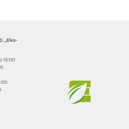
 ,,Eko-
o 15:00
00
5:00
0