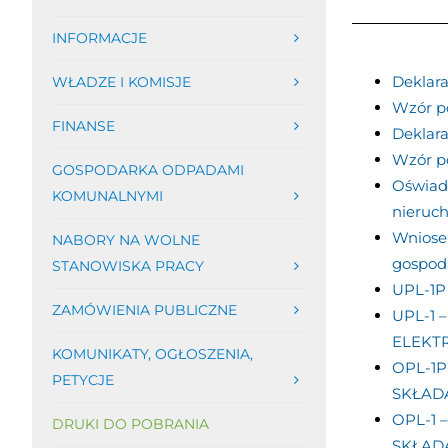
INFORMACJE
Deklar
WŁADZE I KOMISJE
Wzór p
FINANSE
Deklara
Wzór po
GOSPODARKA ODPADAMI
Oświadc
KOMUNALNYMI
nieruc
Wniosek
NABORY NA WOLNE
gospod
STANOWISKA PRACY
UPL-1
ZAMÓWIENIA PUBLICZNE
UPL-1
ELEKT
KOMUNIKATY, OGŁOSZENIA,
OPL-1
PETYCJE
SKŁAD
OPL-1
DRUKI DO POBRANIA
SKŁAD