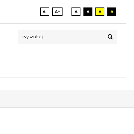
A-
A+
A
A
A
A
Szukaj