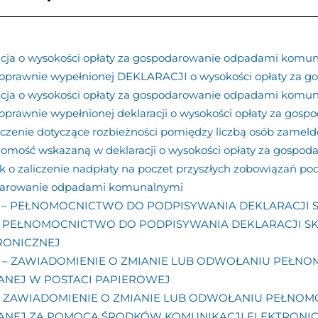
acja o wysokości opłaty za gospodarowanie odpadami komu
oprawnie wypełnionej DEKLARACJI o wysokości opłaty za
cja o wysokości opłaty za gospodarowanie odpadami komuna
prawnie wypełnionej deklaracji o wysokości opłaty za gos
zenie dotyczące rozbieżności pomiędzy liczbą osób zameld
homość wskazaną w deklaracji o wysokości opłaty za gosp
 o zaliczenie nadpłaty na poczet przyszłych zobowiązań po
arowanie odpadami komunalnymi
P – PEŁNOMOCNICTWO DO PODPISYWANIA DEKLARACJI 
 – PEŁNOMOCNICTWO DO PODPISYWANIA DEKLARACJI 
RONICZNEJ
P – ZAWIADOMIENIE O ZMIANIE LUB ODWOŁANIU PEŁN
ANEJ W POSTACI PAPIEROWEJ
 – ZAWIADOMIENIE O ZMIANIE LUB ODWOŁANIU PEŁNO
ANEJ ZA POMOCĄ ŚRODKÓW KOMUNIKACJI ELEKTRONI