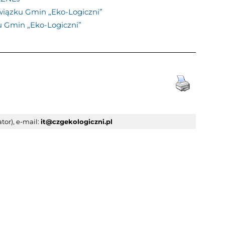
wiązku Gmin „Eko-Logiczni”
u Gmin „Eko-Logiczni”
tor), e-mail:
it@czgekologiczni.pl