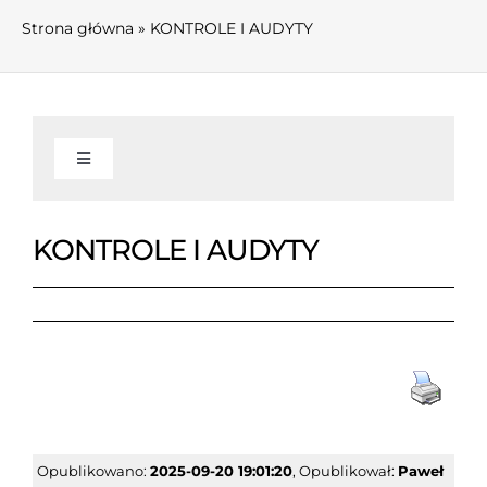
Strona główna
»
KONTROLE I AUDYTY
Toggle
Navigation
AKTUALNOŚCI
KONTROLE I AUDYTY
INFORMACJE
Informacje
WŁADZE I KOMISJE
O związku
Zarząd Związku
FINANSE
Opublikowano:
2025-09-20 19:01:20
, Opublikował:
Paweł