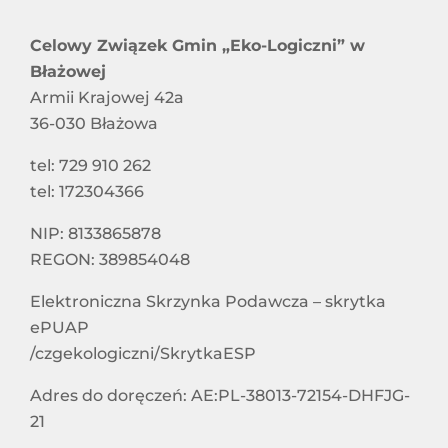
Harmonogram Odbioru Odpadów Komunalnych
RAPORT O STANIE DOSTĘPNOŚCI
Celowy Związek Gmin „Eko-Logiczni” w
Błażowej
Informacje dla właścicieli nieruchomości
STOWARZYSZENIA I ZWIĄZKI CZŁONKOWSKIE
Armii Krajowej 42a
niezamieszkałych nieobjętych systemem
36-030 Błażowa
gospodarowania odpadami komunalnymi
SPÓŁKI Z UDZIAŁEM CZG „EKO-LOGICZNI”
tel: 729 910 262
tel: 172304366
SYGNALIŚCI
NIP: 8133865878
REGON: 389854048
DOSTĘPNOŚĆ
Elektroniczna Skrzynka Podawcza – skrytka
ePUAP
/czgekologiczni/SkrytkaESP
Adres do doręczeń: AE:PL-38013-72154-DHFJG-
21