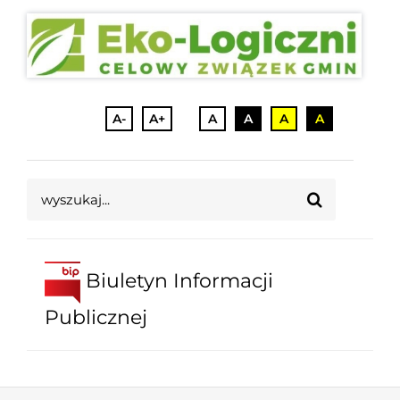
A-
A+
A
A
A
A
Szukaj
Biuletyn Informacji
Publicznej