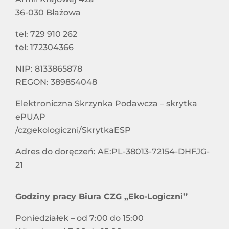
Harmonogram Odbioru Odpadów Komunalnych
RAPORT O STANIE DOSTĘPNOŚCI
36-030 Błażowa
Informacje dla właścicieli nieruchomości
tel: 729 910 262
STOWARZYSZENIA I ZWIĄZKI CZŁONKOWSKIE
niezamieszkałych nieobjętych systemem
tel: 172304366
gospodarowania odpadami komunalnymi
NIP: 8133865878
SPÓŁKI Z UDZIAŁEM CZG „EKO-LOGICZNI”
REGON: 389854048
Elektroniczna Skrzynka Podawcza – skrytka
SYGNALIŚCI
ePUAP
/czgekologiczni/SkrytkaESP
DOSTĘPNOŚĆ
Adres do doręczeń: AE:PL-38013-72154-DHFJG-
21
Godziny pracy Biura CZG ,,Eko-Logiczni’’
Poniedziałek – od 7:00 do 15:00