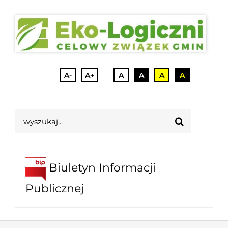
A-
A+
A
A
A
A
Szukaj
Biuletyn Informacji
Publicznej