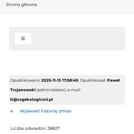
Strona główna
Toggle
Navigation
AKTUALNOŚCI
INFORMACJE
Opublikowano:
2025-11-13 17:58:49
, Opublikował:
Paweł
Trojanowski
(administrator), e-mail:
Informacje
WŁADZE I KOMISJE
it@czgekologiczni.pl
Wyświetl historię zmian
O związku
Zarząd Związku
FINANSE
Liczba odwiedzin 38827
Kadencje
Statut
Zgromadzenie CZG ,,Eko-Logiczni”
Wieloletnia Prognoza Finansowa
GOSPODARKA ODPADAMI KOMUNALNYMI